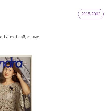
2015-2002
но
1-1
из
1
найденных